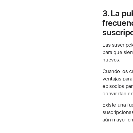
3. La p
frecuen
suscrip
Las suscripci
para que siem
nuevos.
Cuando los cr
ventajas para
episodios par
conviertan e
Existe una fu
suscripciones
aún mayor en