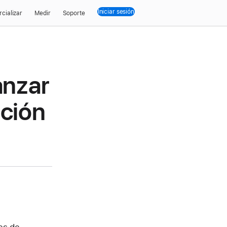
Iniciar sesión
cializar
Medir
Soporte
anzar
pción