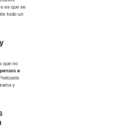
es es que se
nte todo un
y
s que no
pensos a
 Podcasts
grama y
s
n