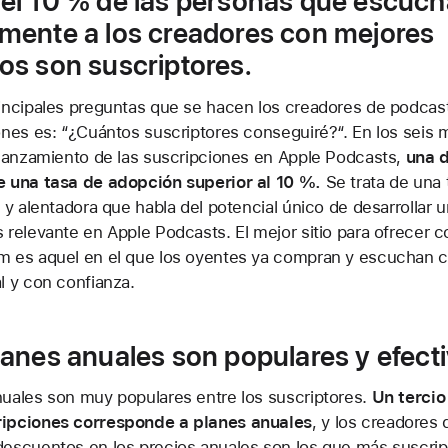
del 10 % de las personas que escuc
lmente a los creadores con mejores
os son suscriptores.
rincipales preguntas que se hacen los creadores de podcas
ones es: “¿Cuántos suscriptores conseguiré?“. En los seis
 lanzamiento de las suscripciones en Apple Podcasts,
una 
e una tasa de adopción superior al 10 %.
Se trata de una
a y alentadora que habla del potencial único de desarrollar 
 relevante en Apple Podcasts. El mejor sitio para ofrecer 
m es aquel en el que los oyentes ya compran y escuchan 
l y con confianza.
lanes anuales son populares y efecti
nuales son muy populares entre los suscriptores.
Un tercio
ipciones corresponde a planes anuales
, y los creadores
descuentos en los precios anuales son los que más suscri