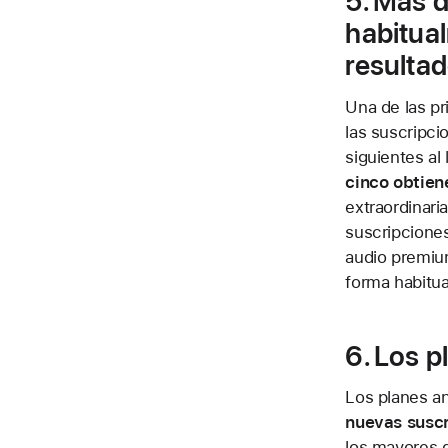
5. Más 
habitua
resultad
Una de las p
las suscripci
siguientes al
cinco obtien
extraordinari
suscripciones
audio premiu
forma habitua
6. Los p
Los planes a
nuevas suscr
los mayores 