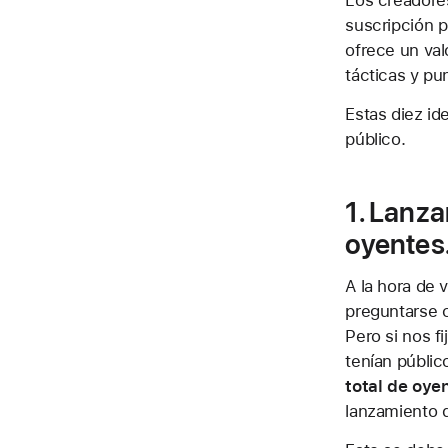
Los creadore
suscripción 
ofrece un va
tácticas y p
Estas diez id
público.
1. Lanz
oyentes
A la hora de 
preguntarse c
Pero si nos f
tenían públic
total de oye
lanzamiento d