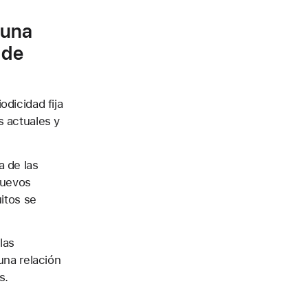
 una
 de
dicidad fija
s actuales y
a de las
nuevos
itos se
las
una relación
s.