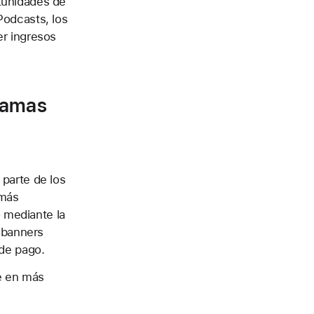
tunidades de
Podcasts, los
er ingresos
gramas
 parte de los
 más
 mediante la
s banners
 de pago.
e en más