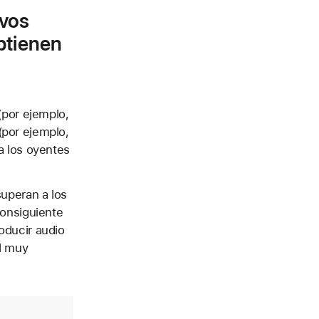
ivos
btienen
(por ejemplo,
(por ejemplo,
a los oyentes
superan a los
consiguiente
oducir audio
l muy