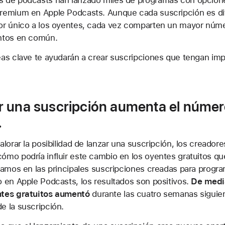
s de podcasts han lanzado miles de programas con opcion
premium en Apple Podcasts. Aunque cada suscripción es di
lor único a los oyentes, cada vez comparten un mayor núm
untos en común.
eas clave te ayudarán a crear suscripciones que tengan imp
ar una suscripción aumenta el númer
.
valorar la posibilidad de lanzar una suscripción, los creador
ómo podría influir este cambio en los oyentes gratuitos qu
ijamos en las principales suscripciones creadas para progr
o en Apple Podcasts, los resultados son positivos.
De medi
ntes gratuitos aumentó
durante las cuatro semanas siguien
e la suscripción.