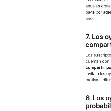
anuales obtie
paga por adel
año.
7. Los 
compart
Los suscript
cuentan con 
compartir p
invita a los
motiva a difun
8. Los 
probabi