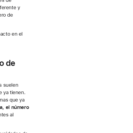
es de
ferente y
ero de
acto en el
o de
es suelen
e ya tienen.
amas que ya
a, el número
tes al