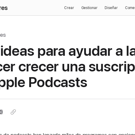
res
Crear
Gestionar
Diseñar
Comer
nes
 ideas para ayudar a l
cer crecer una suscri
pple Podcasts