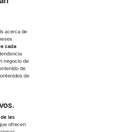
han
ts acerca de
 meses
de cada
 tendencia
un negocio de
contenido de
contenidos de
vos.
 de las
 que ofrecen
pciones