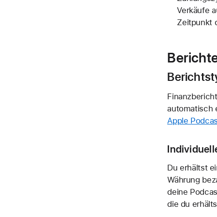
Verkäufe a
Zeitpunkt 
Bericht
Berichtst
Finanzberich
automatisch e
Apple Podca
Individuel
Du erhältst e
Währung beza
deine Podcas
die du erhält