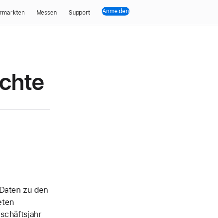
Anmelden
rmarkten
Messen
Support
chte
 Daten zu den
eten
schäftsjahr