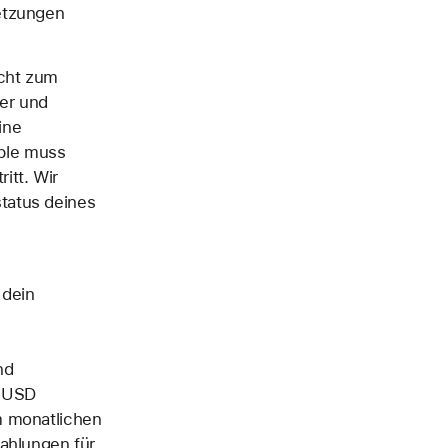
etzungen
icht zum
ter und
ine
ple muss
itt. Wir
tatus deines
 dein
nd
0 USD
m monatlichen
Zahlungen für