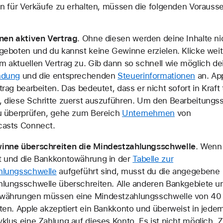
 für Verkäufe zu erhalten, müssen die folgenden Vorauss
nen aktiven Vertrag
. Ohne diesen werden deine Inhalte n
geboten und du kannst keine Gewinne erzielen. Klicke wei
 aktuellen Vertrag zu. Gib dann so schnell wie möglich de
ndung
und die entsprechenden
Steuerinformationen
an. Ap
rag bearbeiten. Das bedeutet, dass er nicht sofort in Kraft tr
 diese Schritte zuerst auszuführen. Um den Bearbeitungss
u überprüfen, gehe zum Bereich
Unternehmen
von
casts Connect.
inne überschreiten die Mindestzahlungsschwelle
. Wenn
t und die Bankkontowährung in der
Tabelle zur
hlungsschwelle
aufgeführt sind, musst du die angegebene
lungsschwelle überschreiten. Alle anderen Bankgebiete u
währungen müssen eine Mindestzahlungsschwelle von 4
ten. Apple akzeptiert ein Bankkonto und überweist in jede
klus eine Zahlung auf dieses Konto. Es ist nicht möglich, 