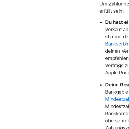
Um Zahlungen
erfüllt sein:
Du hast ei
Verkauf an
stimme dem
Bankverbi
deinen Vert
empfehlen,
Vertrags z
Apple Pod
Deine Gew
Bankgebie
Mindestza
Mindestzah
Bankkonto
überschrei
Zahlungszy