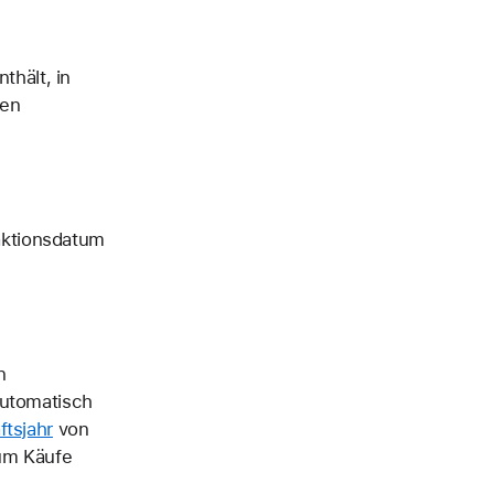
thält, in
len
saktionsdatum
n
automatisch
ftsjahr
von
aum Käufe