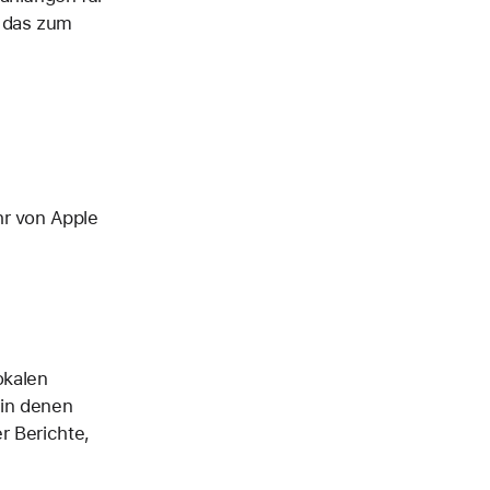
, das zum
hr von Apple
okalen
 in denen
r Berichte,