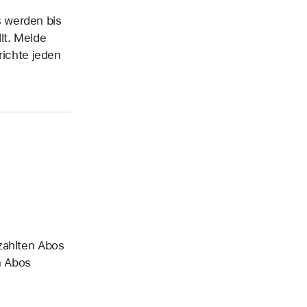
 werden bis
lt. Melde
richte jeden
zahlten Abos
n Abos