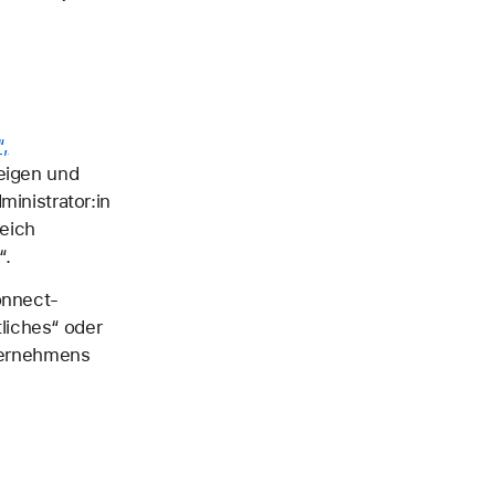
“,
eigen und
inistrator:in
eich
“.
onnect-
liches“ oder
nternehmens