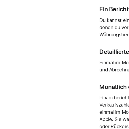
Ein Bericht
Du kannst ein
denen du verk
Währungsberi
Detailliert
Einmal im Mon
und Abrechnu
Monatlich e
Finanzberich
Verkaufszahl
einmal im Mo
Apple
. Sie w
oder Rückerst