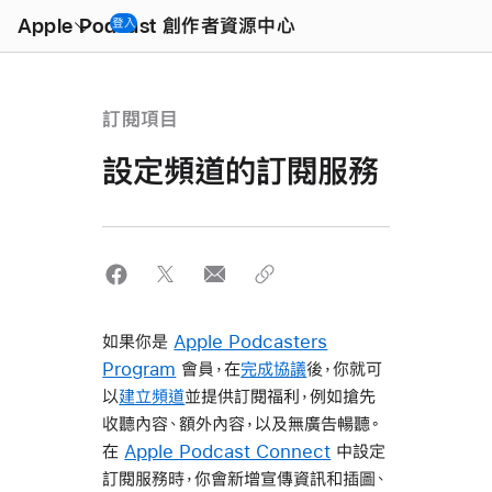
Open
Menu
Apple Podcast 創作者資源中心
登入
訂閱項目
設定頻道的訂閱服務
如果你是
Apple Podcasters
Program
會員，在
完成協議
後，你就可
以
建立頻道
並提供訂閱福利，例如搶先
收聽內容、額外內容，以及無廣告暢聽。
在
Apple Podcast Connect
中設定
訂閱服務時，你會新增宣傳資訊和插圖、