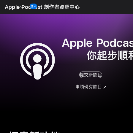
Open
Menu
Apple Podcast 創作者資源中心
登入
Apple Podca
你起步順
提交新節目
申領現有節目