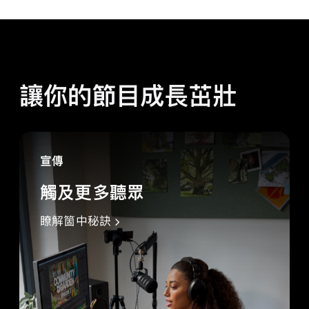
讓你的節目成長茁壯
宣傳
觸及更多聽眾
瞭解箇中秘訣