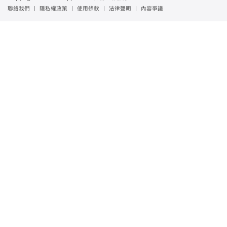
作
聯絡我們
隱私權政策
使用條款
法律聲明
內容爭議
者
資
源
中
心