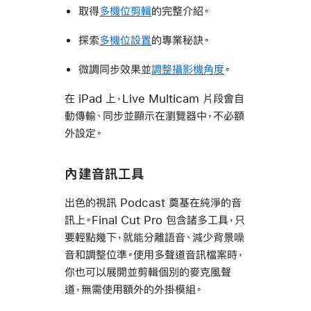
取得
多機位剪輯
的完整介紹。
探索
多機位設置
的專業秘訣。
微調同步效果並
調整攝影機角度
。
在 iPad 上，Live Multicam 片段會自
動傳輸、同步並顯示在瀏覽器中，不必額
外設定。
內建音訊工具
出色的視訊 Podcast 奠基在純淨的音
訊上。Final Cut Pro 包含諸多工具，只
要輕點幾下，就能分離語音、減少背景噪
音和調整位準。使用多聲道音訊檔案時，
你也可以展開並剪輯個別的麥克風聲
道，無需使用額外的外掛模組。