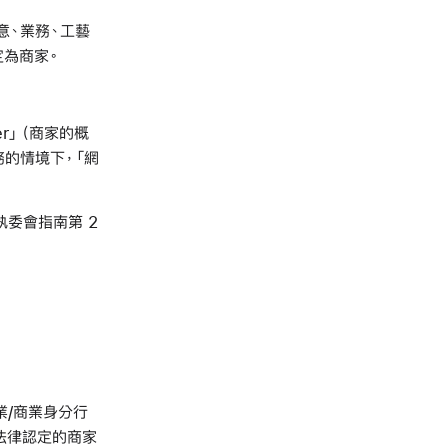
意、業務、工藝
定為商家。
der」（商家的概
務的情境下，「網
委會指南第 2
業/商業身分行
法律認定的商家