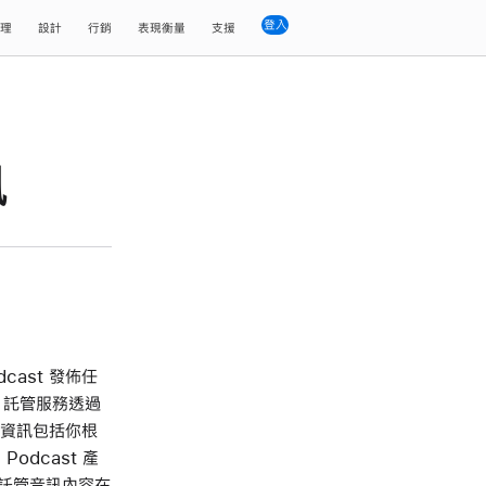
登入
理
設計
行銷
表現衡量
支援
訊
cast 發佈任
le 託管服務透過
這些資訊包括你根
Podcast 產
 託管音訊內容在