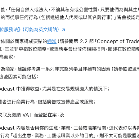
的定義，「任何自然人或法人，不論其私有或公營性質，只要他們為與其生
的而從事任何行為（包括透過他人代表或以其名義行事）」皆會被認
位服務法》（可能為英文網站）
發佈關於商家構成要點的
通知
（請參閱第 2.2 節「Concept of Tra
意：其並非專指數位商務。歐盟執委會也發佈相關指南，闡述在數位商
為商家。
為商家，建議你考慮一系列非完整列舉且非獨有的因素（請參閱歐盟執
這些因素可能包括：
odcast 中獲得收益，尤其是在交易規模龐大的情況下；
費者進行商業行為，包括廣告或宣傳產品或服務；
取及繳納 VAT 而登記在案；及
odcast 內容是否與你的生意、業務、工藝或職業相關，這代表你以專
的行為「超出生意、業務、工藝或職業以外的目的」，則不太可能是歐盟