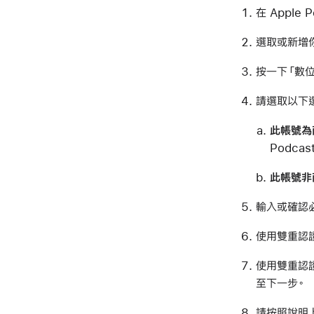
在 Apple 
選取或新增
按一下「數位
請選取以下
此帳號為
Podca
此帳號非
輸入或確認
使用雙重認
使用雙重認
至下一步。
請按照說明