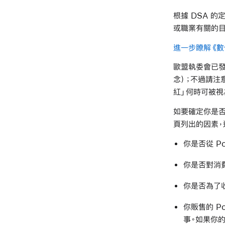
根據 DSA 
或職業有關的目
進一步瞭解《數
歐盟執委會已
念）；不過請注
紅」何時可被視
如要確定你是否
頁列出的因素，
你是否從 P
你是否對消
你是否為了收
你販售的 P
事。如果你