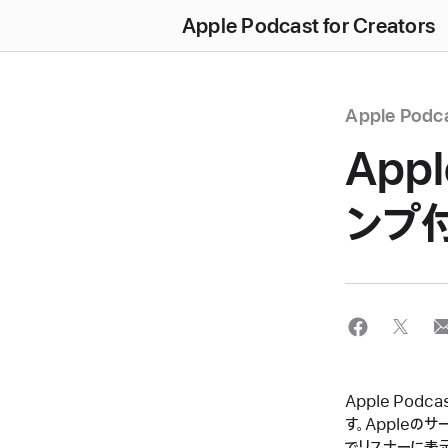
Apple Podcast for Creators
Apple Pod
App
ンプ
Apple Po
す。Appleの