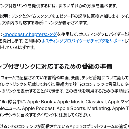
タンプ付きリンクを提供するには、次のいずれかの方法を選べます。
の説明
：リンクとタイムスタンプをエピソードの説明に直接追加します。タイ
し文章内の対応する場所にリンクが表示されます。
ド
：
<podcast:chapters>タグ
を使用して、ホスティングプロバイダーと
を提出します。ご利用の
ホスティングプロバイダーがチャプタをサポート
し
トしているはずです。
ンプ付きリンクに対応するための番組の準備
ットフォームで配信されている書籍や映画、楽曲、テレビ番組について話して
イレクトリンクを記載しておくと、番組内で該当のコンテンツに言及したタ
へのリンクを表示することができます。この機能を利用するための手順は
する：
録音中に、Apple Books、Apple Music Classical、Appleマッ
leニュース、Apple Podcast、Apple Sports、Marketing、Apple
ンテンツに言及するタイミングに注意してください。
ける：
そのコンテンツが配信されているAppleのプラットフォームの適