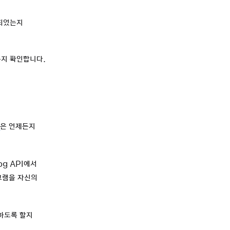
재되었는지
는지 확인합니다.
집
은 언제든지
og API에서
그램을 자신의
성하도록 할지