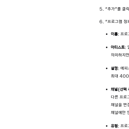
“추가”를 클
“프로그램 정
이름
: 프
아티스트
:
의미하지만
설명
: 에
최대 40
채널(선택 
다른 프로
채널을 변
채널에만 
유형
: 프