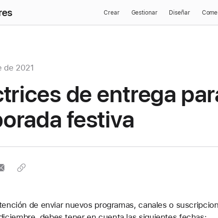
res
Crear
Gestionar
Diseñar
Comer
e de 2021
trices de entrega par
orada festiva
intención de enviar nuevos programas, canales o suscripcio
iciembre, debes tener en cuenta las siguientes fechas: