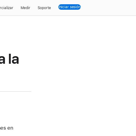
Iniciar sesión
cializar
Medir
Soporte
a la
nes en